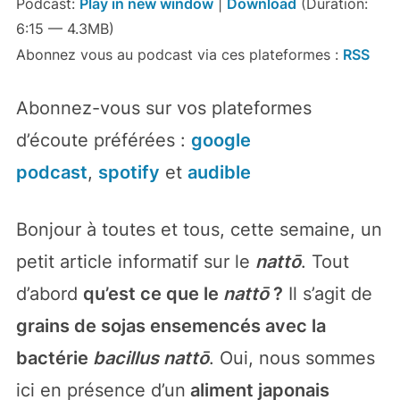
Podcast:
Play in new window
|
Download
(Duration:
6:15 — 4.3MB)
Abonnez vous au podcast via ces plateformes :
RSS
Abonnez-vous sur vos plateformes
d’écoute préférées :
google
podcast
,
spotify
et
audible
Bonjour à toutes et tous, cette semaine, un
petit article informatif sur le
nattō
.
Tout
d’abord
qu’est ce que le
nattō
?
Il s’agit de
grains de sojas ensemencés avec la
bactérie
bacillus nattō
. Oui, nous sommes
ici en présence d’un
aliment japonais