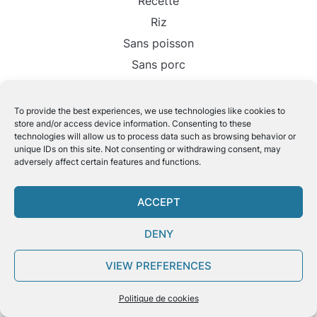
Recette
Riz
Sans poisson
Sans porc
Uncategorized
vegan
To provide the best experiences, we use technologies like cookies to
store and/or access device information. Consenting to these
Végétalien
technologies will allow us to process data such as browsing behavior or
Végétarien
unique IDs on this site. Not consenting or withdrawing consent, may
adversely affect certain features and functions.
Voyage
ACCEPT
DENY
POPULAR TAGS
VIEW PREFERENCES
Politique de cookies