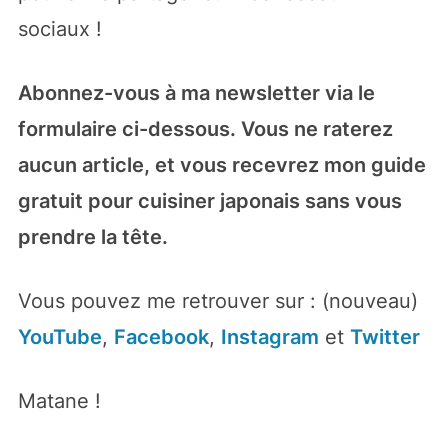
sociaux !
✅ Recevoir les compliments de votre
famille et vos amis
Abonnez-vous à ma newsletter via le
✅
Trouver les ingrédients près de chez
vous
formulaire ci-dessous. Vous ne raterez
✅ Économiser de l'argent, plus besoin
aucun article, et vous recevrez mon guide
de Delivroo et Uber Eats
✅ Utiliser ces algues
nori
qui dorment
gratuit pour cuisiner japonais sans vous
dans vos placards
prendre la tête.
Vous pouvez me retrouver sur : (nouveau)
Je déteste les spams ! Votre adresse e-mail ne sera
jamais cédée ni revendue.
En cliquant sur "Oui je veux
YouTube
,
Facebook
,
Instagram
et
Twitter
recevoir le guide" vous acceptez de rejoindre ma
newsletter dans laquelle je vous envoie chaque
Matane !
semaine des infos et des recettes pour cuisiner
japonais, même en étant débutant
. Vous pouvez vous