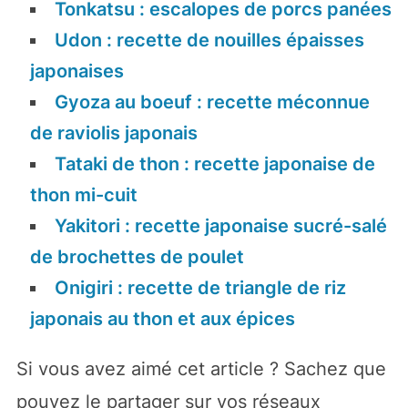
Tonkatsu : escalopes de porcs panées
ruiner !
Udon : recette de nouilles épaisses
Recevez
pour 0€
votre
pack "je cuisine
japonaises
japonais"
Gyoza au boeuf : recette méconnue
de raviolis japonais
Tataki de thon : recette japonaise de
thon mi-cuit
Yakitori : recette japonaise sucré-salé
de brochettes de poulet
Onigiri : recette de triangle de riz
OUI JE VEUX ARRETER DE ME
japonais au thon et aux épices
RUINER
Si vous avez aimé cet article ? Sachez que
Grâce à ce pack vous
pouvez le partager sur vos réseaux
allez :