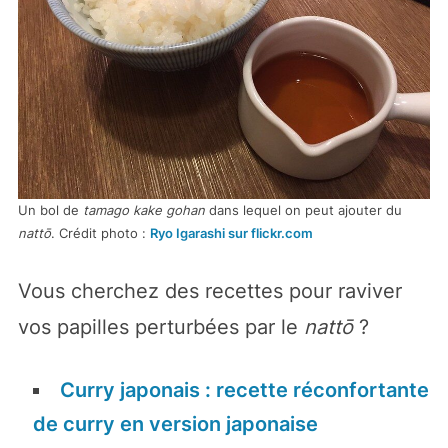
Un bol de
tamago kake gohan
dans lequel on peut ajouter du
nattō
. Crédit photo :
Ryo Igarashi sur flickr.com
Vous cherchez des recettes pour raviver
vos papilles perturbées par le
nattō
?
Curry japonais : recette réconfortante
de curry en version japonaise
Cuisinez japonais sans vous