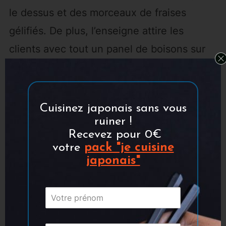
le dessus et des morceaux de fraises
gélifiés. De plus, l’enseigne attire les
clients avec tout un panel de boisons sur
cette même thématique et des goodies à
collectionner.
Cuisinez japonais sans vous
ruiner !
Recevez
pour 0€
votre
pack "je cuisine
japonais"