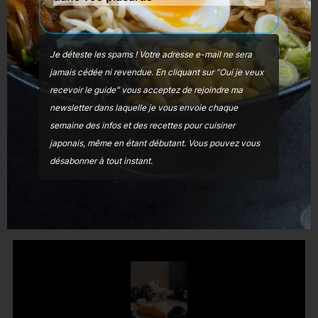
bières de la marque «
Asahi
» au
« Sakura », qu’il faut, comme chacun le
Je déteste les spams ! Votre adresse e-mail ne sera
sait, consommer avec modération, même
jamais cédée ni revendue.
En cliquant sur "Oui je veux
recevoir le guide" vous acceptez de rejoindre ma
au Japon.
newsletter dans laquelle je vous envoie chaque
semaine des infos et des recettes pour cuisiner
Matane !
japonais, même en étant débutant
. Vous pouvez vous
désabonner à tout instant.
Benoît