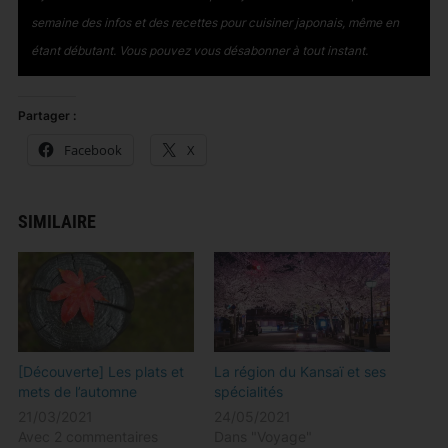
semaine des infos et des recettes pour cuisiner japonais, même en
étant débutant
. Vous pouvez vous désabonner à tout instant.
Partager :
Facebook
X
SIMILAIRE
[Découverte] Les plats et
La région du Kansaï et ses
mets de l’automne
spécialités
21/03/2021
24/05/2021
Avec 2 commentaires
Dans "Voyage"