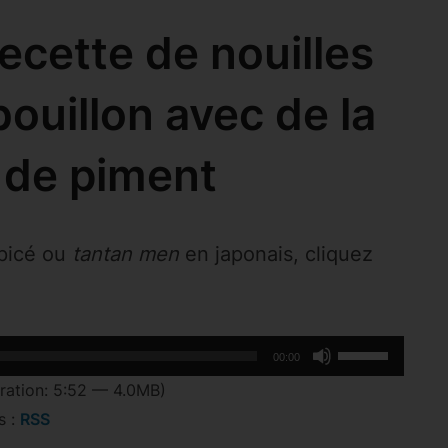
ecette de nouilles
ouillon avec de la
 de piment
épicé ou
tantan men
en japonais, cliquez
Utilisez
00:00
les
ration: 5:52 — 4.0MB)
flèches
s :
RSS
haut/bas