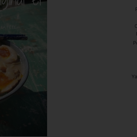
C
P
Ya