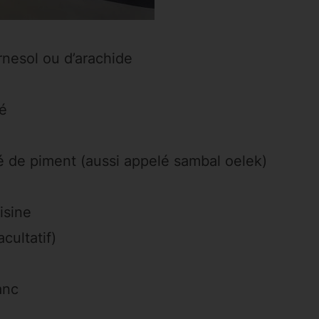
urnesol ou d’arachide
é
é de piment (aussi appelé sambal oelek)
isine
cultatif)
anc