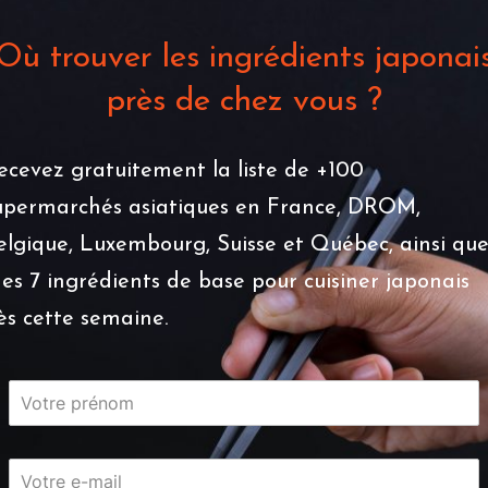
Où trouver les ingrédients japonai
près de chez vous ?
ecevez gratuitement la liste de +100
upermarchés asiatiques en France, DROM,
elgique, Luxembourg, Suisse et Québec, ainsi qu
es 7 ingrédients de base pour cuisiner japonais
ès cette semaine.