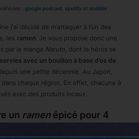
pour
référées :
google podcast
,
spotify
et
audible
augmenter
ou
ne j’ai décidé de m’attaquer à l’un des
diminuer
s, les
ramen
. Je vous propose donc une
le
volume.
es par le manga
Naruto
, dont le héros se
 servies avec un bouillon à base d’os de
depuis une petite décennie. Au Japon,
s dans chaque région. En effet, chacune à
isés avec des produits locaux.
re un
ramen
épicé pour 4