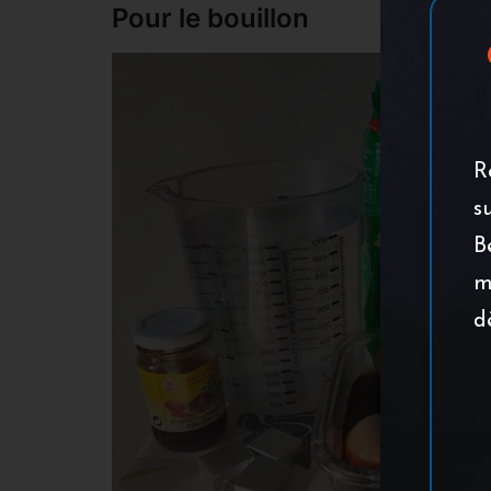
Pour le bouillon
R
s
B
m
d