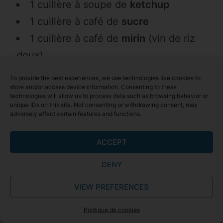
1 cuillère à soupe de
ketchup
1 cuillère à café de
sucre
1 cuillère à café de
mirin
(vin de riz
doux)
To provide the best experiences, we use technologies like cookies to
Mélangez le tout dans un bol, et c’est prêt.
store and/or access device information. Consenting to these
technologies will allow us to process data such as browsing behavior or
Oui, c’est vraiment aussi simple que ça 😁
unique IDs on this site. Not consenting or withdrawing consent, may
adversely affect certain features and functions.
La sauce se conserve plusieurs semaines
au frigo dans un bocal hermétique, donc
ACCEPT
vous pouvez en faire un peu plus et la
DENY
garder pour vos prochains
takoyaki
VIEW PREFERENCES
maison
.
Politique de cookies
Alternative si vous n’avez pas tous les