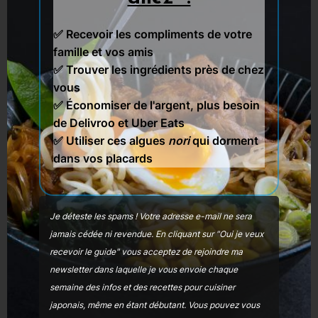
dans votre pâte, il faudra continuer à fouetter
pour les casser. J’avoue que n’ayant pas de
✅ Recevoir les compliments de votre
robot, j’ai tendance à faire à la main et au
famille et vos amis
fouet. Après si vous avez un batteur
✅
Trouver les ingrédients près de chez
électrique, vous avez le droit aussi.
vous
✅ Économiser de l'argent, plus besoin
de Delivroo et Uber Eats
✅ Utiliser ces algues
nori
qui dorment
dans vos placards
Je déteste les spams ! Votre adresse e-mail ne sera
jamais cédée ni revendue.
En cliquant sur "Oui je veux
recevoir le guide" vous acceptez de rejoindre ma
newsletter dans laquelle je vous envoie chaque
semaine des infos et des recettes pour cuisiner
japonais, même en étant débutant
. Vous pouvez vous