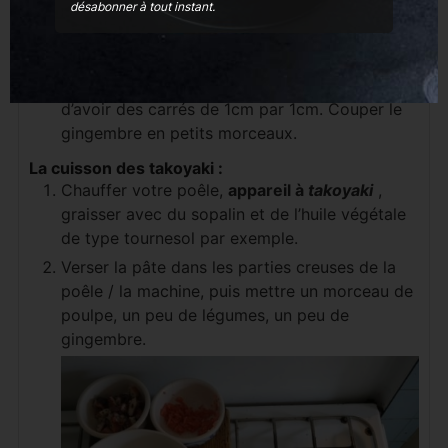
désabonner à tout instant.
Une fois votre pâte prête, couper vos légumes
le plus fin possible. Couper les tentacules de
poulpes en tronçons de 1cm de longueur. Si les
tentacules
sont trop larges, coupez les afin
d’avoir des carrés de 1cm par 1cm. Couper le
gingembre en petits morceaux.
La cuisson des takoyaki :
Chauffer votre poêle,
appareil à
takoyaki
,
graisser avec du sopalin et de l’huile végétale
de type tournesol par exemple.
Verser la pâte dans les parties creuses de la
poêle / la machine, puis mettre un morceau de
poulpe, un peu de légumes, un peu de
gingembre.