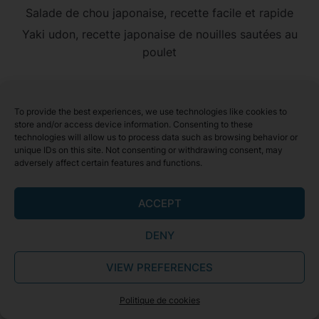
Salade de chou japonaise, recette facile et rapide
Yaki udon, recette japonaise de nouilles sautées au
poulet
To provide the best experiences, we use technologies like cookies to
store and/or access device information. Consenting to these
technologies will allow us to process data such as browsing behavior or
CATEGORIES
unique IDs on this site. Not consenting or withdrawing consent, may
adversely affect certain features and functions.
Boeuf
ACCEPT
Dessert
Nouilles
DENY
Poisson
VIEW PREFERENCES
Porc
Poulet
Politique de cookies
Recette