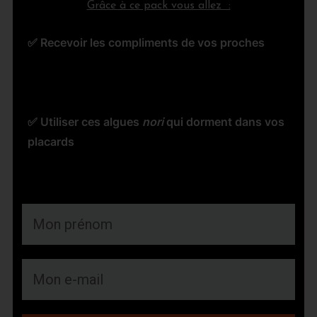
Grâce à ce pack vous allez :
✅ Recevoir les compliments de vos proches
✅
Trouver les ingrédients près de chez vous
✅ Économiser de l'argent, plus besoin de
Delivroo et Uber Eats
✅ Utiliser ces algues
nori
qui dorment dans vos
placards