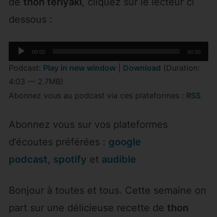
de
thon teriyaki
, cliquez sur le lecteur ci
dessous :
Lecteur
00:00
00:00
audio
Podcast:
Play in new window
|
Download
(Duration:
4:03 — 2.7MB)
Abonnez vous au podcast via ces plateformes :
RSS
Abonnez vous sur vos plateformes
d’écoutes préférées :
google
podcast
,
spotify
et
audible
Bonjour à toutes et tous. Cette semaine on
part sur une délicieuse recette de
thon