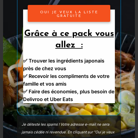
guide gratuit pour cuisiner japonais et
OUI JE VEUX LA LISTE
réussir tous vos plats, ainsi qu’une liste de
GRATUITE
120 supermarchés asiatiques en
Grâce à ce pack vous
Francophonie. De plus, vous serez
allez :
informés de chaque nouvel article par e-
✅ Trouver les ingrédients japonais
mail
,
tous les lundis.
près de chez vous
✅
Recevoir les compliments de votre
Vous pouvez me retrouver sur
famille et vos amis
✅ Faire des économies, plus besoin de
:
Facebook
,
Instagram
Twitter
Delivroo et Uber Eats
Matane !
Je déteste les spams ! Votre adresse e-mail ne sera
Benoît
jamais cédée ni revendue.
En cliquant sur "Oui je veux