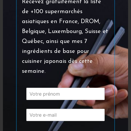
Recevez gratuitement la liste
seulement 5 ingrédients
de +100 supermarchés
asiatiques en France, DROM,
Soba curry
et poulet : recette surprenante
Belgique, Luxembourg, Suisse et
et rapide
Québec, ainsi que mes 7
ingrédients de base pour
Gyoza au boeuf
: recette peu connue de
cuisiner japonais dès cette
raviolis japonais
semaine.
Korokke
: croquettes de pommes de terre
japonaises
Abonnez-vous à la newsletter via le
formulaire ci-dessous. Vous recevrez mon