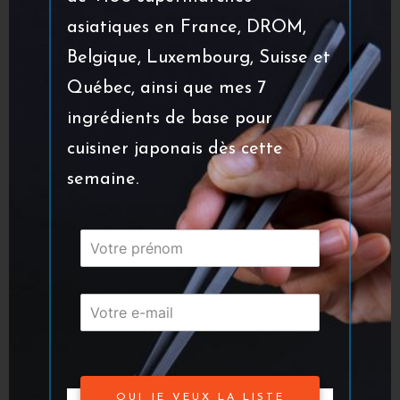
Effectuer la même opération avec l’œuf.
asiatiques en France, DROM,
Puis à nouveau recouvrir entièrement
Belgique, Luxembourg, Suisse et
l’escalope de
panko
. Répéter le cycle une
Québec, ainsi que mes 7
nouvelle fois. Attention : il faut toujours
ingrédients de base pour
paner dans cet ordre : farine > œuf >
cuisiner japonais dès cette
panko
.
semaine.
Pour vérifier si l’huile est suffisamment
chaude, positionner la pointe d’une
baguette en bois dans l’huile. Pas de
baguettes en plastiques car ça fond dans
l’huile. Si des fines bulles s’échappent de
la pointe de la baguette, l’huile est assez
chaude. Faire cuire les escalopes de
OUI JE VEUX LA LISTE