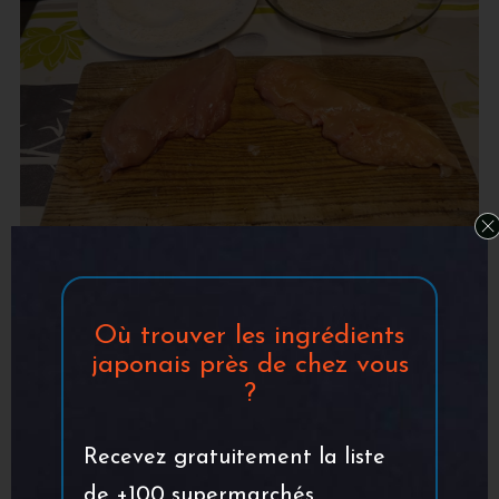
Mettre à chauffer votre huile dans une
casserole ou une sauteuse. Il faut que
Où trouver les ingrédients
japonais près de chez vous
vous puissiez avoir une hauteur d’huile
?
de 5 à 6 centimètres. Tremper les
escalopes de poulet, une par une, afin de
Recevez gratuitement la liste
les recouvrir entièrement de farine.
de +100 supermarchés