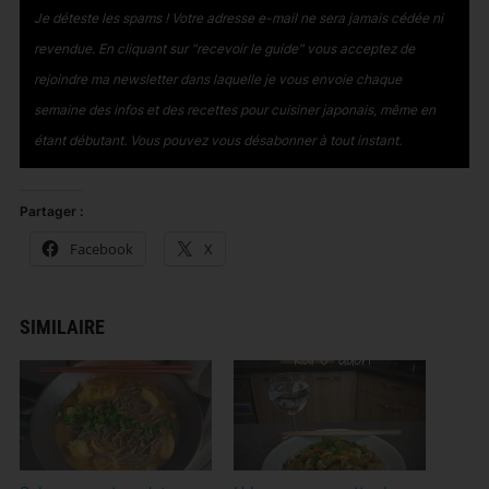
Je déteste les spams ! Votre adresse e-mail ne sera jamais cédée ni
revendue.
En cliquant sur "recevoir le guide" vous acceptez de
rejoindre ma newsletter dans laquelle je vous envoie chaque
semaine des infos et des recettes pour cuisiner japonais, même en
étant débutant
. Vous pouvez vous désabonner à tout instant.
Partager :
Facebook
X
SIMILAIRE