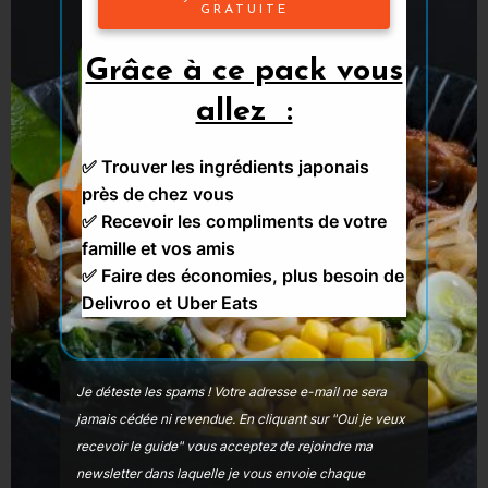
poulet panées 3 à 4 minutes de chaque
GRATUITE
côté.
Grâce à ce pack vous
allez :
✅ Trouver les ingrédients japonais
près de chez vous
✅
Recevoir les compliments de votre
famille et vos amis
✅ Faire des économies, plus besoin de
Delivroo et Uber Eats
Je déteste les spams ! Votre adresse e-mail ne sera
jamais cédée ni revendue.
En cliquant sur "Oui je veux
recevoir le guide" vous acceptez de rejoindre ma
newsletter dans laquelle je vous envoie chaque