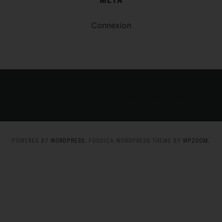
Connexion
POLITIQUE DE COOKIES (UE)
MENTIONS LÉGALES
POWERED BY
WORDPRESS.
FOODICA WORDPRESS THEME BY
WPZOOM.