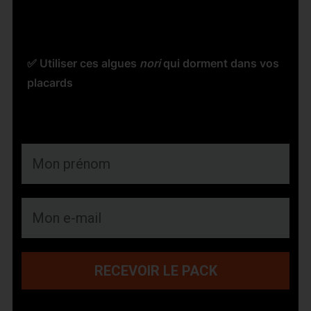
✅
Trouver les ingrédients près de chez vous
✅ Économiser de l'argent, plus besoin de
Delivroo et Uber Eats
✅ Utiliser ces algues
nori
qui dorment dans vos
placards
RECEVOIR LE PACK